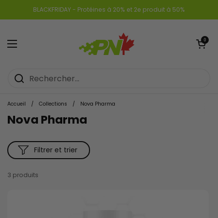
Passer au contenu
BLACKFRIDAY - Protéines à 20% et 2e produit à 50%
Ouvrir le pa
0
Ouvrir le menu
Accueil
/
Collections
/
Nova Pharma
Nova Pharma
Filtrer et trier
3 produits