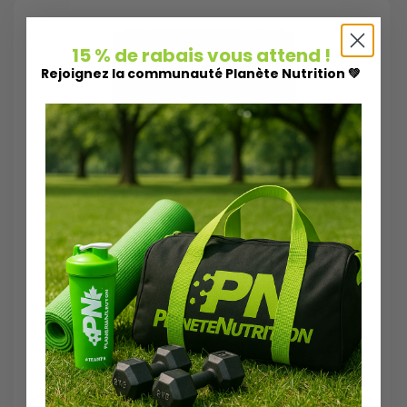
15 % de rabais vous attend !
Rejoignez la communauté Planète Nutrition 💚
Nova Pharma
GLYCINE
500 g
Prix régulier
$49.99