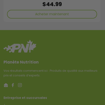
Prix régulier
$44.99
Acheter maintenant
Planète Nutrition
Vos résultats commencent ici : Produits de qualité aux meilleurs
prix et conseils d’experts.
Email
Facebook
Instagram
Entreprise et succursales